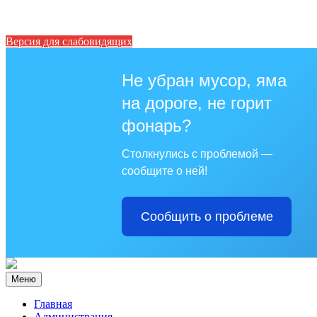
Версия для слабовидящих
Не убран мусор, яма
на дороге, не горит
фонарь?
Столкнулись с проблемой —
сообщите о ней!
Сообщить о проблеме
Меню
Главная
Администрация