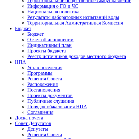
Территориальное общественное самоуправление
Информация о ГО и ЧС
Национальная политика
Результаты лабораторных испытаний воды
Территориальная Адмистративная Комиссия
Бюджет
Бюджет
Отчет об исполнении
Индикативный план
Проекты бюджета
Реестр источников доходов местного бюджета
НПА
Устав поселения
Программы
Решения Совета
Распоряжения
Постановления
Проекты документов
Публичные слушания
Порядок обжалования НПА
Соглашения
Доска почета
Совет Депутатов
Депутаты
Решения Совета