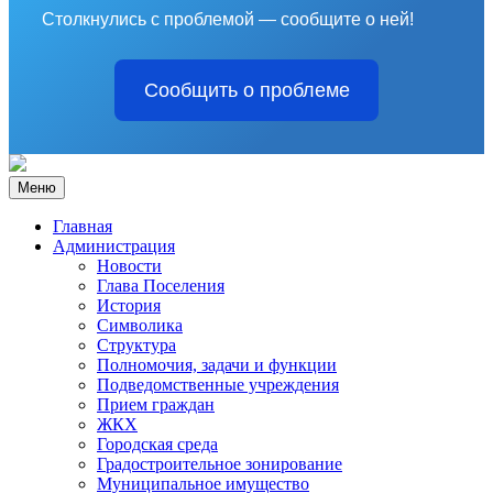
Столкнулись с проблемой — сообщите о ней!
Сообщить о проблеме
Меню
Главная
Администрация
Новости
Глава Поселения
История
Символика
Структура
Полномочия, задачи и функции
Подведомственные учреждения
Прием граждан
ЖКХ
Городская среда
Градостроительное зонирование
Муниципальное имущество