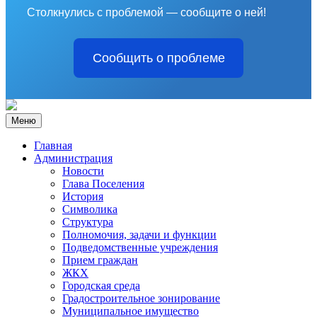
Столкнулись с проблемой — сообщите о ней!
Сообщить о проблеме
Меню
Главная
Администрация
Новости
Глава Поселения
История
Символика
Структура
Полномочия, задачи и функции
Подведомственные учреждения
Прием граждан
ЖКХ
Городская среда
Градостроительное зонирование
Муниципальное имущество