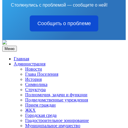
Столкнулись с проблемой — сообщите о ней!
Сообщить о проблеме
Меню
Главная
Администрация
Новости
Глава Поселения
История
Символика
Структура
Полномочия, задачи и функции
Подведомственные учреждения
Прием граждан
ЖКХ
Городская среда
Градостроительное зонирование
Муниципальное имущество