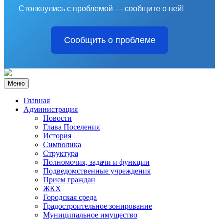
Столкнулись с проблемой — сообщите о ней!
Сообщить о проблеме
Меню
Главная
Администрация
Новости
Глава Поселения
История
Символика
Структура
Полномочия, задачи и функции
Подведомственные учреждения
Прием граждан
ЖКХ
Городская среда
Градостроительное зонирование
Муниципальное имущество