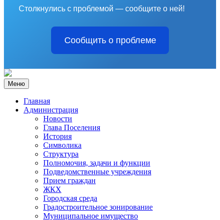
Столкнулись с проблемой — сообщите о ней!
Сообщить о проблеме
Меню
Главная
Администрация
Новости
Глава Поселения
История
Символика
Структура
Полномочия, задачи и функции
Подведомственные учреждения
Прием граждан
ЖКХ
Городская среда
Градостроительное зонирование
Муниципальное имущество