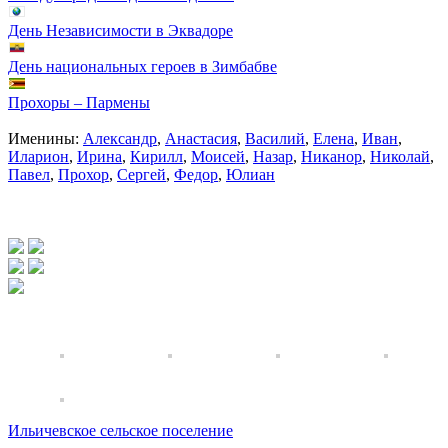
День Независимости в Эквадоре
День национальных героев в Зимбабве
Прохоры – Пармены
Именины:
Александр
,
Анастасия
,
Василий
,
Елена
,
Иван
,
Иларион
,
Ирина
,
Кирилл
,
Моисей
,
Назар
,
Никанор
,
Николай
,
Павел
,
Прохор
,
Сергей
,
Федор
,
Юлиан
Ильичевское сельское поселение