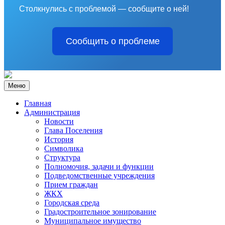
Столкнулись с проблемой — сообщите о ней!
Сообщить о проблеме
Меню
Главная
Администрация
Новости
Глава Поселения
История
Символика
Структура
Полномочия, задачи и функции
Подведомственные учреждения
Прием граждан
ЖКХ
Городская среда
Градостроительное зонирование
Муниципальное имущество