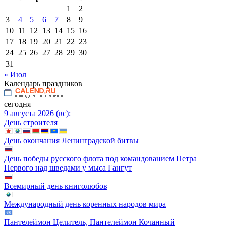
1
2
3
4
5
6
7
8
9
10
11
12
13
14
15
16
17
18
19
20
21
22
23
24
25
26
27
28
29
30
31
« Июл
Календарь праздников
сегодня
9 августа 2026 (вс):
День строителя
День окончания Ленинградской битвы
День победы русского флота под командованием Петра
Первого над шведами у мыса Гангут
Всемирный день книголюбов
Международный день коренных народов мира
Пантелеймон Целитель, Пантелеймон Кочанный