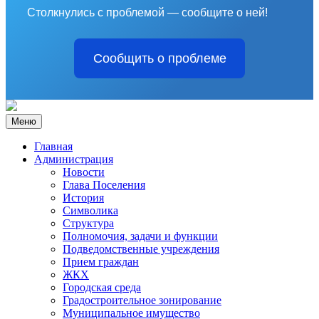
Столкнулись с проблемой — сообщите о ней!
Сообщить о проблеме
Меню
Главная
Администрация
Новости
Глава Поселения
История
Символика
Структура
Полномочия, задачи и функции
Подведомственные учреждения
Прием граждан
ЖКХ
Городская среда
Градостроительное зонирование
Муниципальное имущество