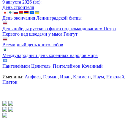
9 августа 2026 (вс):
День строителя
День окончания Ленинградской битвы
День победы русского флота под командованием Петра
Первого над шведами у мыса Гангут
Всемирный день книголюбов
Международный день коренных народов мира
Пантелеймон Целитель, Пантелеймон Кочанный
Именины:
Анфиса
,
Герман
,
Иван
,
Климент
,
Наум
,
Николай
,
Платон