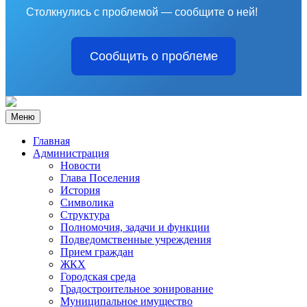
Столкнулись с проблемой — сообщите о ней!
Сообщить о проблеме
Меню
Главная
Администрация
Новости
Глава Поселения
История
Символика
Структура
Полномочия, задачи и функции
Подведомственные учреждения
Прием граждан
ЖКХ
Городская среда
Градостроительное зонирование
Муниципальное имущество