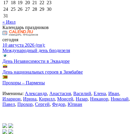
17
18
19
20
21
22
23
24
25
26
27
28
29
30
31
« Июл
Календарь праздников
сегодня
10 августа 2026 (пн):
Международный день биодизеля
День Независимости в Эквадоре
День национальных героев в Зимбабве
Прохоры – Пармены
Именины:
Александр
,
Анастасия
,
Василий
,
Елена
,
Иван
,
Иларион
,
Ирина
,
Кирилл
,
Моисей
,
Назар
,
Никанор
,
Николай
,
Павел
,
Прохор
,
Сергей
,
Федор
,
Юлиан