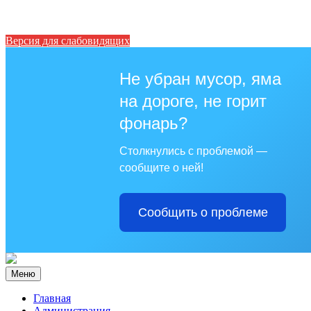
Версия для слабовидящих
Не убран мусор, яма
на дороге, не горит
фонарь?
Столкнулись с проблемой —
сообщите о ней!
Сообщить о проблеме
Меню
Главная
Администрация