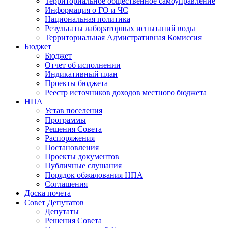
Территориальное общественное самоуправление
Информация о ГО и ЧС
Национальная политика
Результаты лабораторных испытаний воды
Территориальная Адмистративная Комиссия
Бюджет
Бюджет
Отчет об исполнении
Индикативный план
Проекты бюджета
Реестр источников доходов местного бюджета
НПА
Устав поселения
Программы
Решения Совета
Распоряжения
Постановления
Проекты документов
Публичные слушания
Порядок обжалования НПА
Соглашения
Доска почета
Совет Депутатов
Депутаты
Решения Совета